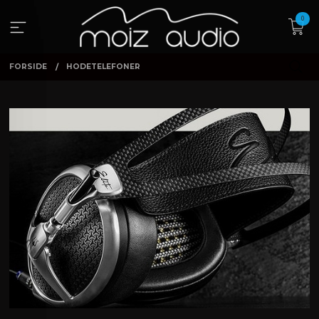
Gå
0
til
innholdet
FORSIDE
HODETELEFONER