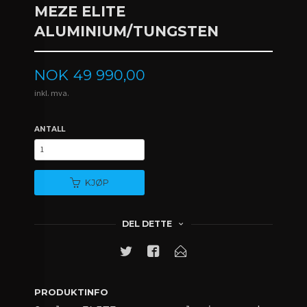
MEZE ELITE
ALUMINIUM/TUNGSTEN
Pris
NOK
49 990,00
inkl. mva.
ANTALL
KJØP
DEL DETTE
PRODUKTINFO