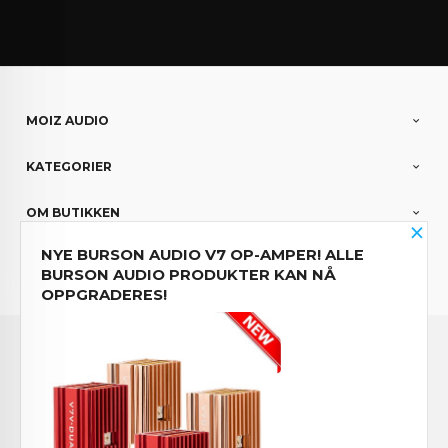
MOIZ AUDIO
KATEGORIER
OM BUTIKKEN
×
NYE BURSON AUDIO V7 OP-AMPER! ALLE
PARTNERE
BURSON AUDIO PRODUKTER KAN NÅ
OPPGRADERES!
Norwegian
FRAKT
KJØPSBETINGELSER
SIKKERHET OG PERSONVERN
NYHETSBREV