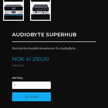
AUDIOBYTE SUPERHUB
Den beste musikkstreameren fra AudioByte.
Pris
NOK
41 250,00
inkl. mva.
ANTALL
KJØP