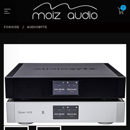
Gå
0
til
innholdet
FORSIDE
AUDIOBYTE