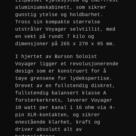
tilpasset kjølesystem og CNC-frest
aluminiumskabinett, som sikrer
gunstig ytelse og holdbarhet.
Tross sin kompakte størrelse
utstråler Voyager selvtillit, med
en vekt på rundt 7 kilo og
dimensjoner på 265 x 270 x 85 mm.
I hjertet av Burson Soloist
Voyager ligger et revolusjonerende
design som er konstruert for å
tøye grensene for lydekspertise.
Drevet av en fullstendig diskret,
fullstendig balansert klasse A
forsterkerkrets, leverer Voyager
10 watt per kanal i 16 ohm via 4-
pin XLR-kontakten, og sikrer
enestående klarhet, kraft og
driver absolutt alt av