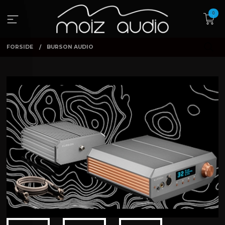
Gå
0
til
innholdet
FORSIDE
BURSON AUDIO