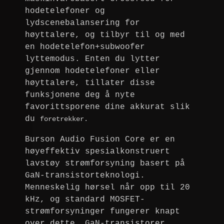
hodetelefoner og
lydscenebalansering for
høyttalere, og tilbyr til og med
en hodetelefon+subwoofer
lyttemodus. Enten du lytter
gjennom hodetelefoner eller
høyttalere, tillater disse
funksjonene deg å nyte
favorittsporene dine akkurat slik
du
foretrekker.
Burson Audio Fusion Core er en
høyeffektiv spesialkonstruert
lavstøy strømforsyning basert på
GaN-transistorteknologi.
Menneskelig hørsel når opp til 20
kHz, og standard MOSFET-
strømforsyninger fungerer knapt
over dette. GaN-transistorer