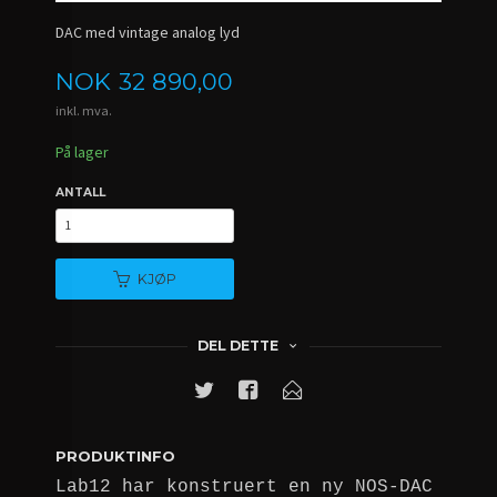
DAC med vintage analog lyd
Pris
NOK
32 890,00
inkl. mva.
På lager
ANTALL
KJØP
DEL DETTE
PRODUKTINFO
Lab12 har konstruert en ny NOS-DAC