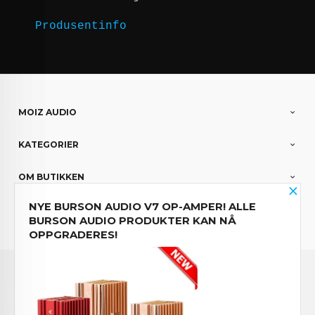
Produsentinfo
MOIZ AUDIO
KATEGORIER
OM BUTIKKEN
×
NYE BURSON AUDIO V7 OP-AMPER! ALLE
PARTNERE
BURSON AUDIO PRODUKTER KAN NÅ
OPPGRADERES!
Norwegian
FRAKT
KJØPSBETINGELSER
SIKKERHET OG PERSONVERN