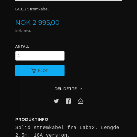
LAB12 Strømkabel
Pris
NOK
2 995,00
inkl. mva.
ANTALL
KJØP
DEL DETTE
PRODUKTINFO
Solid strømkabel fra Lab12. Lengde
2.5m. 16A versjon.