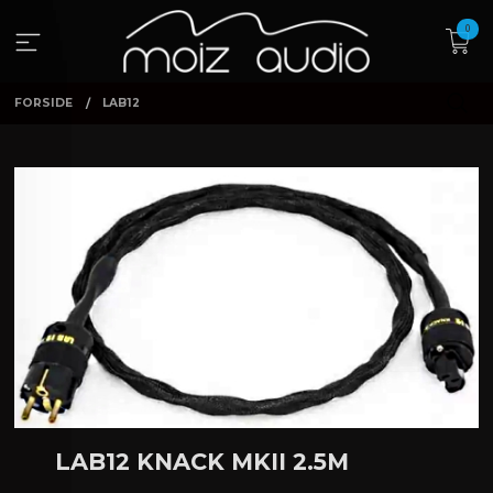
Gå
0
til
innholdet
FORSIDE
LAB12
LAB12 KNACK MKII 2.5M