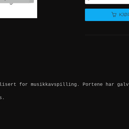
KJØ
lisert for musikkavspilling. Portene har galv
s.