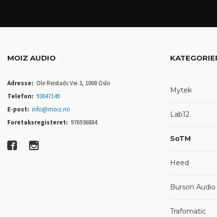
MOIZ AUDIO
KATEGORIE
Adresse:
Ole Reistads Vei 3, 1068 Oslo
Mytek
Telefon:
93047149
E-post:
info@moiz.no
Lab12
Foretaksregisteret:
976936884
SoTM
Heed
Burson Audio
Trafomatic