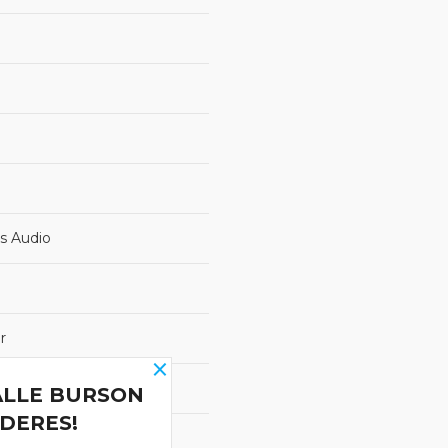
ts Audio
r
×
ALLE BURSON
DERES!