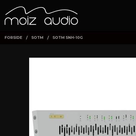
Gå
Lukk
PRODUKTER
til
innholdet
FORSIDE
SOTM
SOTM SNH-10G