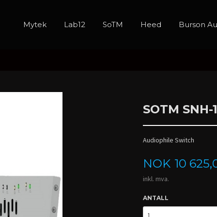
Mytek
Lab12
SoTM
Heed
Burson Au
SOTM SNH-
Audiophile Switch
Pris
NOK
10 625,
inkl. mva.
ANTALL