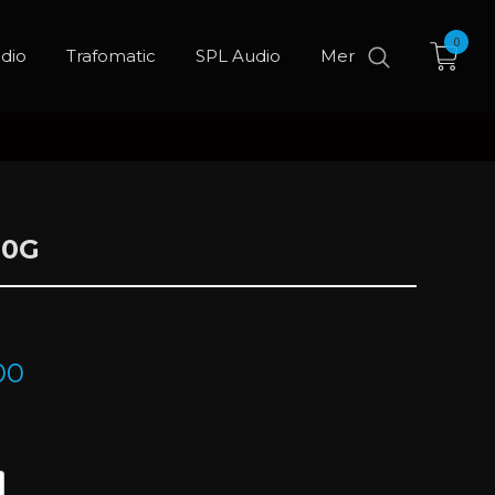
0
dio
Trafomatic
SPL Audio
Mer
10G
00