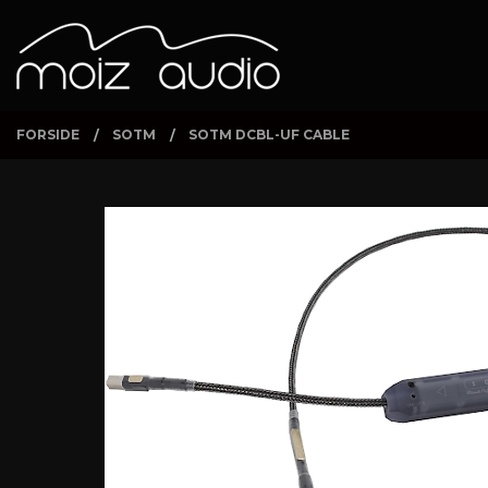
Gå
Lukk
PRODUKTER
til
innholdet
FORSIDE
SOTM
SOTM DCBL-UF CABLE