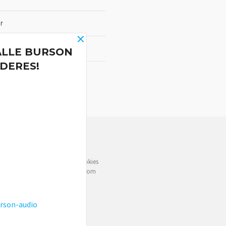
r
×
ALLE BURSON
DERES!
NYHETSBREV
e deg bedre service. Vi bruker cookies
rven din. Fortsett å bruke siden som
rson-audio