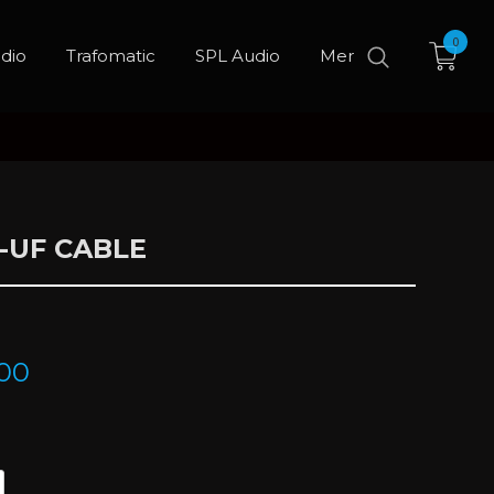
0
dio
Trafomatic
SPL Audio
Mer
-UF CABLE
,00