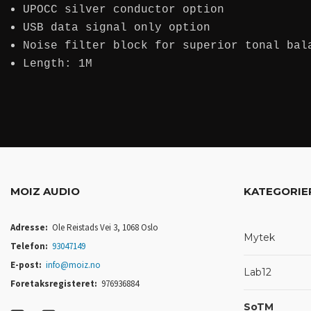
UPOCC silver conductor option
USB data signal only option
Noise filter block for superior tonal bal
Length: 1M
MOIZ AUDIO
KATEGORIE
Adresse:
Ole Reistads Vei 3, 1068 Oslo
Mytek
Telefon:
93047149
E-post:
info@moiz.no
Lab12
Foretaksregisteret:
976936884
SoTM