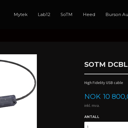
Mytek
Lab12
SoTM
Heed
Burson Au
SOTM DCBL
High Fidelity USB cable
Pris
NOK
10 800
inkl. mva.
ANTALL