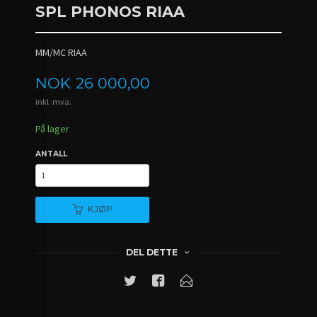
SPL PHONOS RIAA
MM/MC RIAA
Pris
NOK
26 000,00
inkl. mva.
På lager
ANTALL
KJØP
DEL DETTE