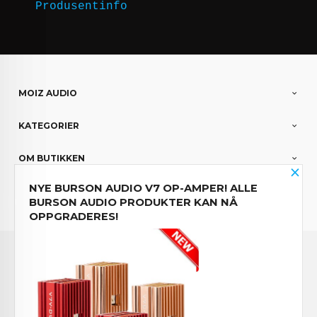
Produsentinfo
MOIZ AUDIO
KATEGORIER
OM BUTIKKEN
×
NYE BURSON AUDIO V7 OP-AMPER! ALLE
PARTNERE
BURSON AUDIO PRODUKTER KAN NÅ
OPPGRADERES!
Norwegian
FRAKT
KJØPSBETINGELSER
SIKKERHET OG PERSONVERN
NYHETSBREV